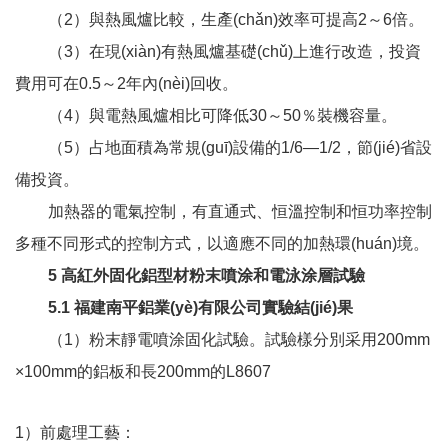
（2）與熱風爐比較，生產(chǎn)效率可提高2～6倍。
（3）在現(xiàn)有熱風爐基礎(chǔ)上進行改造，投資
費用可在0.5～2年內(nèi)回收。
（4）與電熱風爐相比可降低30～50％裝機容量。
（5）占地面積為常規(guī)設備的1/6—1/2，節(jié)省設
備投資。
加熱器的電氣控制，有直通式、恒溫控制和恒功率控制
多種不同形式的控制方式，以適應不同的加熱環(huán)境。
5 高紅外固化鋁型材粉末噴涂和電泳涂層試驗
5.1 福建南平鋁業(yè)有限公司實驗結(jié)果
（1）粉末靜電噴涂固化試驗。試驗樣分別采用200mm
×100mm的鋁板和長200mm的L8607
1）前處理工藝：